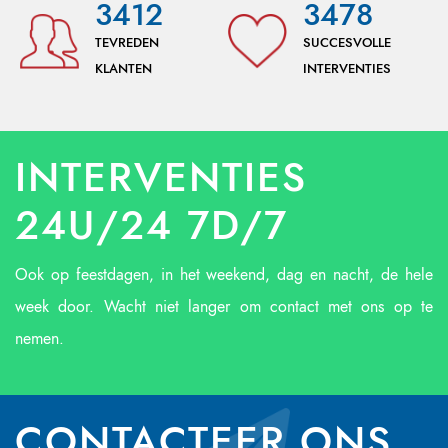
3412
3478
TEVREDEN
SUCCESVOLLE
KLANTEN
INTERVENTIES
INTERVENTIES
24U/24 7D/7
Ook op feestdagen, in het weekend, dag en nacht, de hele
week door. Wacht niet langer om contact met ons op te
nemen.
CONTACTEER ONS