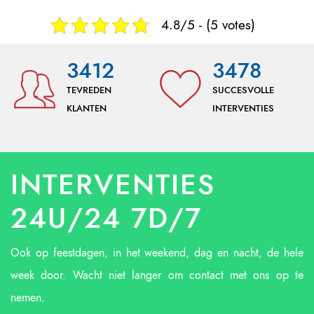
4.8/5 - (5 votes)
3412
3478
TEVREDEN
SUCCESVOLLE
KLANTEN
INTERVENTIES
INTERVENTIES
24U/24 7D/7
Ook op feestdagen, in het weekend, dag en nacht, de hele
week door. Wacht niet langer om contact met ons op te
nemen.