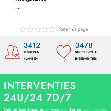
…
Rate this page
3412
3478
TEVREDEN
SUCCESVOLLE
KLANTEN
INTERVENTIES
INTERVENTIES
24U/24 7D/7
Ook op feestdagen, in het weekend, dag en nacht, de hele