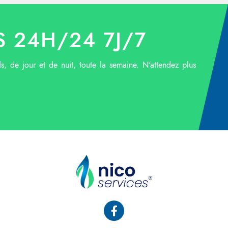
 24H/24 7J/7
ds, de jour et de nuit, toute la semaine. N'attendez plus