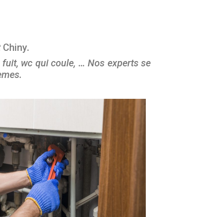
t
Chiny
.
 fuit, wc qui coule, … Nos experts se
lèmes.