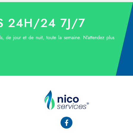
 24H/24 7J/7
ds, de jour et de nuit, toute la semaine. N'attendez plus