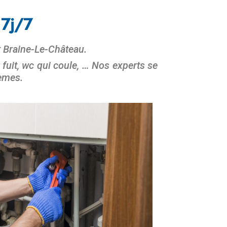
7j/7
t Braine-Le-Château.
 fuit, wc qui coule, … Nos experts se
lèmes.