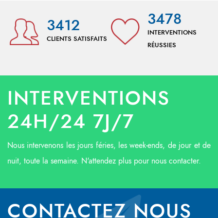
3478
3412
INTERVENTIONS
CLIENTS SATISFAITS
RÉUSSIES
INTERVENTIONS
24H/24 7J/7
Nous intervenons les jours féries, les week-ends, de jour et de
nuit, toute la semaine. N'attendez plus pour nous contacter.
CONTACTEZ NOUS