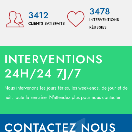
3478
3412
INTERVENTIONS
CLIENTS SATISFAITS
RÉUSSIES
INTERVENTIONS
24H/24 7J/7
Nous intervenons les jours féries, les week-ends, de jour et de
nuit, toute la semaine. N'attendez plus pour nous contacter.
CONTACTEZ NOUS