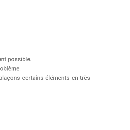
ent possible.
roblème.
plaçons certains éléments en très