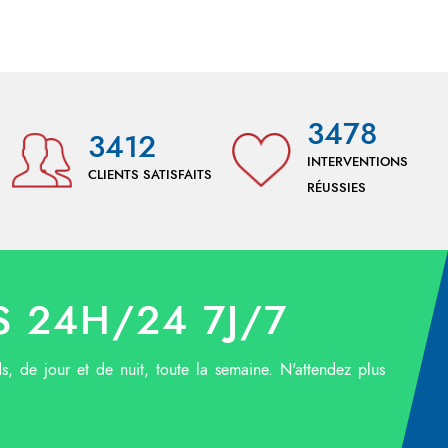
3478
3412
INTERVENTIONS
CLIENTS SATISFAITS
RÉUSSIES
 24H/24 7J/7
ds, de jour et de nuit, toute la semaine. N'attendez plus