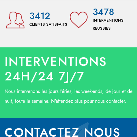
3478
3412
INTERVENTIONS
CLIENTS SATISFAITS
RÉUSSIES
INTERVENTIONS
24H/24 7J/7
Nous intervenons les jours féries, les week-ends, de jour et de
nuit, toute la semaine. N'attendez plus pour nous contacter.
CONTACTEZ NOUS