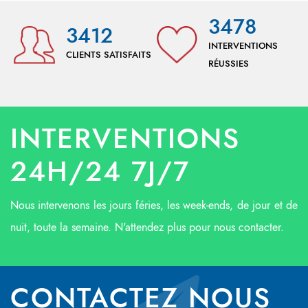
3478
3412
INTERVENTIONS
CLIENTS SATISFAITS
RÉUSSIES
INTERVENTIONS
24H/24 7J/7
Nous intervenons les jours féries, les week-ends, de jour et de
nuit, toute la semaine. N'attendez plus pour nous contacter.
CONTACTEZ NOUS