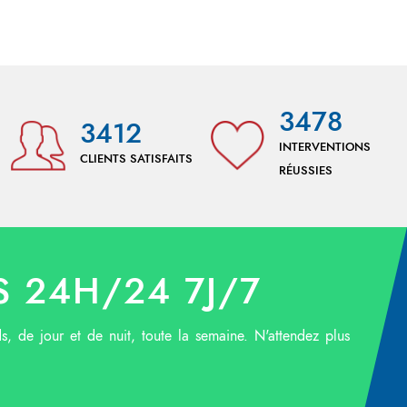
3478
3412
INTERVENTIONS
CLIENTS SATISFAITS
RÉUSSIES
 24H/24 7J/7
ds, de jour et de nuit, toute la semaine. N'attendez plus