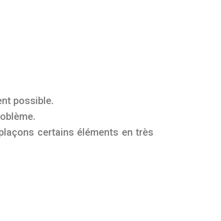
ent possible.
roblème.
plaçons certains éléments en très