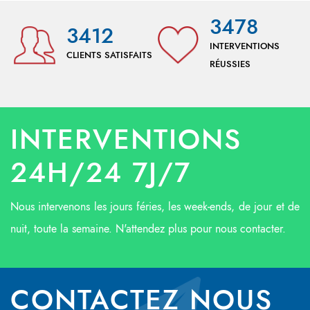
3478
3412
INTERVENTIONS
CLIENTS SATISFAITS
RÉUSSIES
INTERVENTIONS
24H/24 7J/7
Nous intervenons les jours féries, les week-ends, de jour et de
nuit, toute la semaine. N'attendez plus pour nous contacter.
CONTACTEZ NOUS