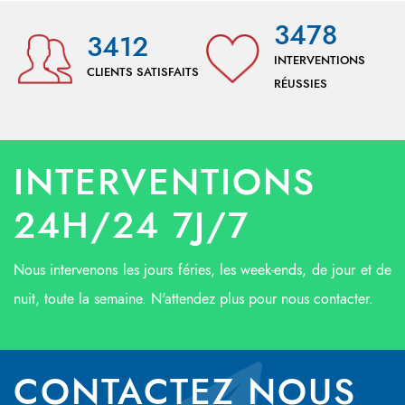
3478
3412
INTERVENTIONS
CLIENTS SATISFAITS
RÉUSSIES
INTERVENTIONS
24H/24 7J/7
Nous intervenons les jours féries, les week-ends, de jour et de
nuit, toute la semaine. N'attendez plus pour nous contacter.
CONTACTEZ NOUS