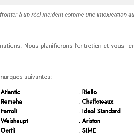
fronter à un réel incident comme une intoxication a
s
ations. Nous planifierons l’entretien et vous rem
 marques suivantes:
Atlantic
Riello
Remeha
Chaffoteaux
Ferroli
Ideal Standard
Weishaupt
Ariston
Oertli
SIME