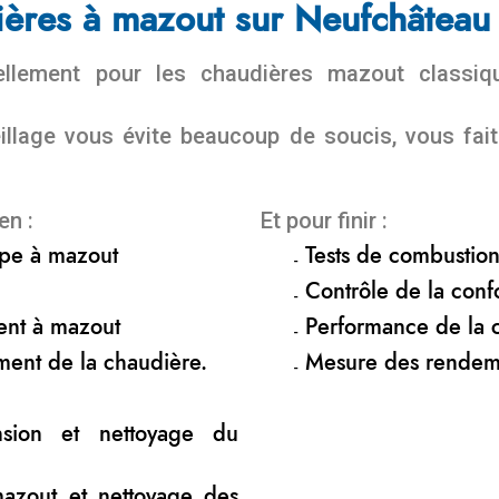
ières à mazout sur Neufchâteau 
nuellement pour les chaudières mazout class
eillage vous évite beaucoup de soucis, vous fa
en :
Et pour finir :
ompe à mazout
Tests de combustio
Contrôle de la confo
ent à mazout
Performance de la 
ment de la chaudière.
Mesure des rendem
nsion et nettoyage du
mazout et nettoyage des