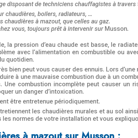
lge disposant de techniciens chauffagistes à travers
r chaudières, boilers, radiateurs, …
s chaudières à mazout, que celles au gaz.
hez vous, toujours prêt à intervenir sur
Musson
.
la pression d’eau chaude est basse, le radiateur
lème avec l’alimentation en combustible ou avec
du quotidien.
ès bien peut vous causer des ennuis. Lors d’une ma
duire à une mauvaise combustion due à un combus
 Une combustion incomplète peut causer un ri
quer un danger d’intoxication.
vent être entretenue périodiquement.
etiennent les chaudières murales et au sol ainsi
s les normes de votre installation et vous expliq
ières à mazout sur Musson :