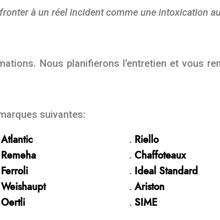
fronter à un réel incident comme une intoxication a
s
ations. Nous planifierons l’entretien et vous rem
 marques suivantes:
Atlantic
Riello
Remeha
Chaffoteaux
Ferroli
Ideal Standard
Weishaupt
Ariston
Oertli
SIME