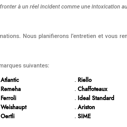
fronter à un réel incident comme une intoxication a
s
ations. Nous planifierons l’entretien et vous rem
 marques suivantes:
Atlantic
Riello
Remeha
Chaffoteaux
Ferroli
Ideal Standard
Weishaupt
Ariston
Oertli
SIME