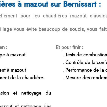
ères à mazout sur Bernissart :
nuellement pour les chaudières mazout class
eillage vous évite beaucoup de soucis, vous fa
en :
Et pour finir :
ompe à mazout
Tests de combustio
Contrôle de la confo
ent à mazout
Performance de la 
ment de la chaudière.
Mesure des rendem
nsion et nettoyage du
mazout et nettoyage des