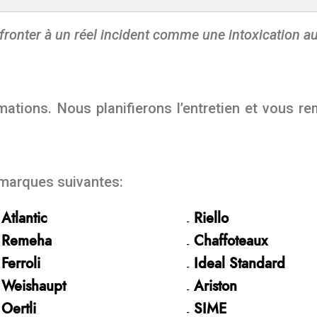
fronter à un réel incident comme une intoxication a
s
ations. Nous planifierons l’entretien et vous rem
 marques suivantes:
Atlantic
Riello
Remeha
Chaffoteaux
Ferroli
Ideal Standard
Weishaupt
Ariston
Oertli
SIME