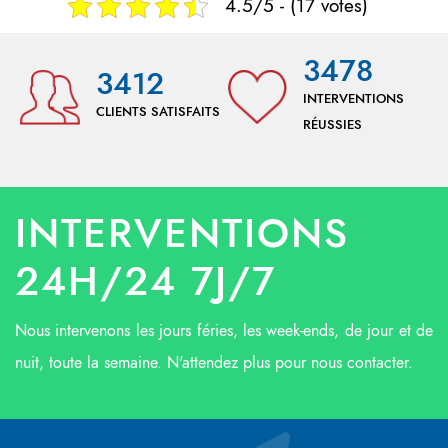
4.5/5 - (17 votes)
3478
3412
INTERVENTIONS
CLIENTS SATISFAITS
RÉUSSIES
INTERVENTIONS
24H/24 7J/7
Nous intervenons les jours féries, les week-ends, de jour et de
nuit, toute la semaine. N'attendez plus pour nous contacter.